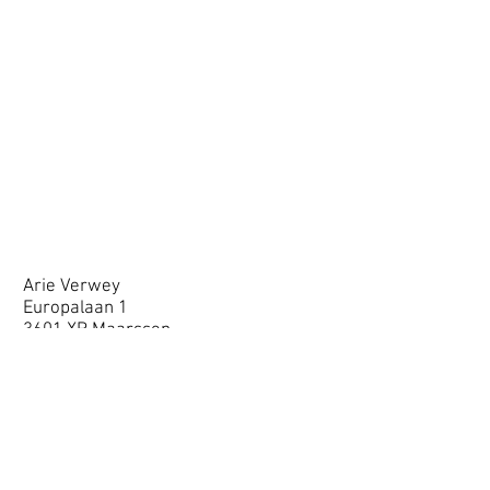
Arie Verwey
Europalaan 1
3601 XR Maarssen
Tel:
0346-563873
E-mail:
info@stalverwey.nl
Site links
Onze stal